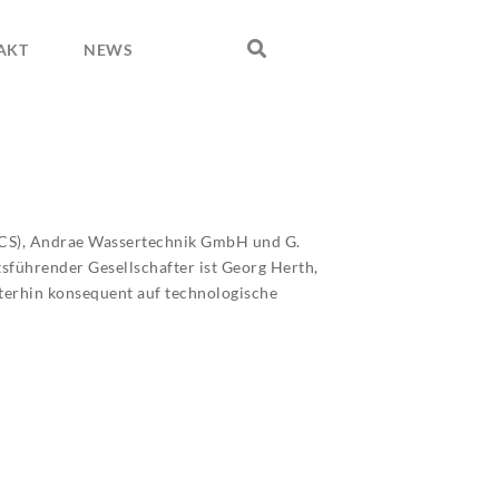
AKT
NEWS
CS), Andrae Wassertechnik GmbH und G.
führender Gesellschafter ist Georg Herth,
terhin konsequent auf technologische